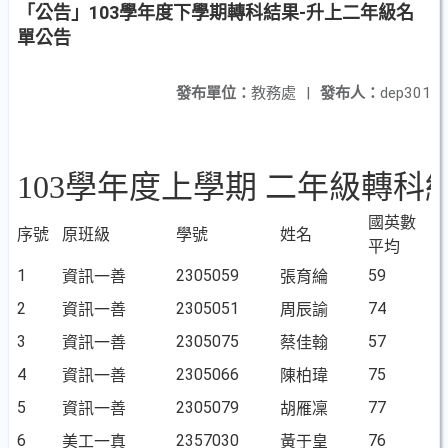
「公告」103學年度下學期轉科結果-升上二年級名
單公告
發布單位：
教務處
|
發布人：
dep301
103學年度上學期 二年級轉科
國英數
序號
原班級
學號
姓名
平均
1
2305059
59
資訊一善
張育綸
2
2305051
74
資訊一善
周辰諭
3
2305075
57
資訊一善
蔡佳翰
4
2305066
75
資訊一善
陳柏瑋
5
2305079
77
資訊一善
胡雁凜
6
2357030
76
美工一真
黃于皇