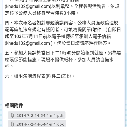
(khedu132@gmail.com)以利彙整。全程參與活動者，依規
定核予公務人員終身學習時數3小時。
四、本次報名者如對專題演講內容、公務人員廉政倫理規
範等廉能法令規定有疑問者，可填寫提問單(附件二)自即日
起至103年7月11日前以電子檔傳送至承辦人電子信箱
(khedu132@gmail.com )，俾於當日請講座進行解答。
五、參加人員請於當日下午1時40分開始報到就座，另為響
應環保節能措施，現場不提供紙杯，參加人員請自備水
杯。
六、檢附演講流程表(附件三)乙份。
相關附件
2014-7-2-14-54-1-nf1.pdf
2014-7-2-14-54-1-nf1.doc