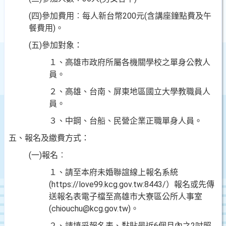
(四)參加費用︰每人新台幣200元(含講座鐘點費及午
餐費用)。
(五)參加對象：
１、高雄市政府所屬各機關學校之單身公教人
員。
２、高雄、台南、屏東地區國立大學教職員人
員。
３、中鋼、台船、民營企業正職單身人員。
五、報名及繳費方式：
(一)報名︰
１、請至本府未婚聯誼線上報名系統
(https://love99.kcg.gov.tw:8443/）報名或先傳
送報名表電子檔至高雄市大寮區公所人事室
(chiouchu@kcg.gov.tw)。
２、請填妥報名表、黏貼最近6個月內之2吋照