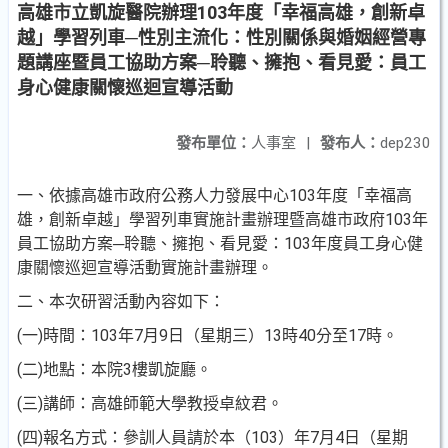
高雄市立凱旋醫院辦理103年度「幸福高雄，創新卓
越」學習列車─性別主流化：性別關係與婚姻經營專
題講座暨員工協助方案─聆聽、擁抱、看見愛：員工
身心健康關懷巡迴宣導活動
發布單位：
人事室
|
發布人：
dep230
一、依據高雄市政府公務人力發展中心103年度「幸福高
雄，創新卓越」學習列車實施計畫辦理暨高雄市政府103年
員工協助方案─聆聽、擁抱、看見愛：103年度員工身心健
康關懷巡迴宣導活動實施計畫辦理。
二、本次研習活動內容如下：
(一)時間：103年7月9日（星期三）13時40分至17時。
(二)地點：本院3樓凱旋廳。
(三)講師：高雄師範大學教授卓紋君。
(四)報名方式：參訓人員請於本（103）年7月4日（星期