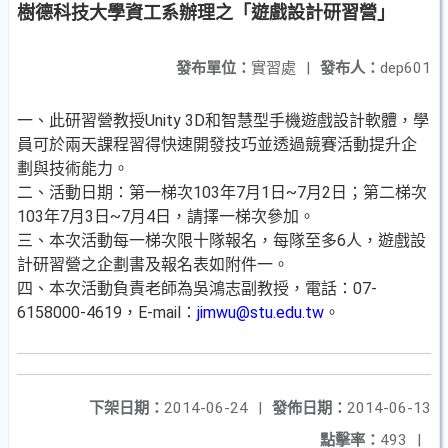
樹德科技大學資工系辦理之「遊戲設計研習營」
發布單位：
實習處
|
發布人：
dep601
一、此研習營教授Unity 3D和智慧型手機遊戲設計軟體，學
員可於兩天課程習得快速開發技巧並透過競賽活動提升企
劃與技術能力。
二、活動日期：第一梯次103年7月1日~7月2日；第二梯次
103年7月3日~7月4日，請擇一梯次參加。
三、本次活動每一梯次限十隊報名，每隊至多6人，遊戲設
計研習營之企劃書及報名表如附件一。
四、本次活動負責老師為吳鴻志副教授，電話：07-
6158000-4619，E-mail：
jimwu@stu.edu.tw
。
下架日期：
2014-06-24
|
發佈日期：
2014-06-13
點擊率：
493
|