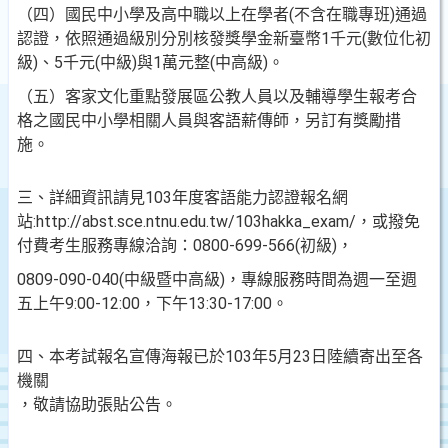
（四）國民中小學及高中職以上在學者(不含在職專班)通過
認證，依照通過級別分別核發獎學金新臺幣1千元(數位化初
級)、5千元(中級)與1萬元整(中高級)。
（五）客家文化重點發展區公教人員以及輔導學生報考合
格之國民中小學相關人員與客語薪傳師，另訂有獎勵措
施。
三、詳細資訊請見103年度客語能力認證報名網
站:http://abst.sce.ntnu.edu.tw/103hakka_exam/，或撥免
付費考生服務專線洽詢：0800-699-566(初級)，
0809-090-040(中級暨中高級)，專線服務時間為週一至週
五上午9:00-12:00，下午13:30-17:00。
四、本考試報名宣傳海報已於103年5月23日陸續寄出至各
機關
，敬請協助張貼公告。