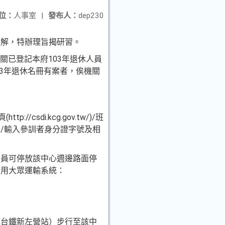
位：
人事室
|
發布人：
dep230
了解，特辦理旨揭研習。
關已登記本府103年退休人
員
03年退休名冊有案者
，俟機關
/csdi.kcg.gov.tw/)/班
出/輸入參訓者
身分證字號及相
學員可停放該中心週邊路面
停
利用大眾運輸系統：
或台鐵新左營站）步行
至該中