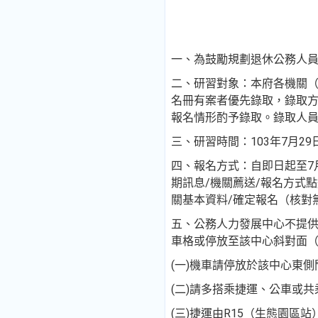
一、為鼓勵規劃退休公務人
二、研習對象：本府各機關（學
名冊有案者優先錄取，錄取
報名情形酌予錄取。錄取人
三、研習時間：103年7月2
四、報名方式：自即日起至7
期訊息/機關薦送/報名方式
關基本資料/確定報名（核對
五、公務人力發展中心不提
車格或停放至該中心斜對面
(一)機車請停放於該中心東側
(二)請多搭乘捷運、公車或共
(三)捷運由R15（生態園區站