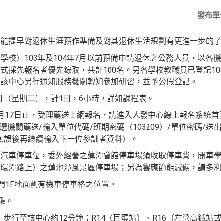
發布單
員能提早對退休生涯預作準備及對
其退休生活規劃有更進一步的
校）103年及104年7月以前預
備申請退休之公務人員，以各機
方式採先報名者優先錄取，
共計100名。另各學校教職員已登記1
員該中心另行通知服
務機關轉知參加研習，並予公假登記。
9日（星期二），計1日，6小時，詳
如課程表。
月17日止，受理薦送上網報名，
請進入人發中心線上報名系統首頁(http:/
點選機關薦送/輸入單
位代碼/班期密碼（103209）/單位密碼/送
無誤後再繼
續輸入下一位參訓者資料）。
供汽車停車位，委外經營之蓮潭會
館停車場須收取停車費，開車
（環潭路上）之蓮池潭風景
區停車場；另為響應節能減碳，請多
門1F地面劃有機車停車格之位
置。
乘。
）步行至該中心約12分鐘；R14
（巨蛋站）、R16（左營高鐵站