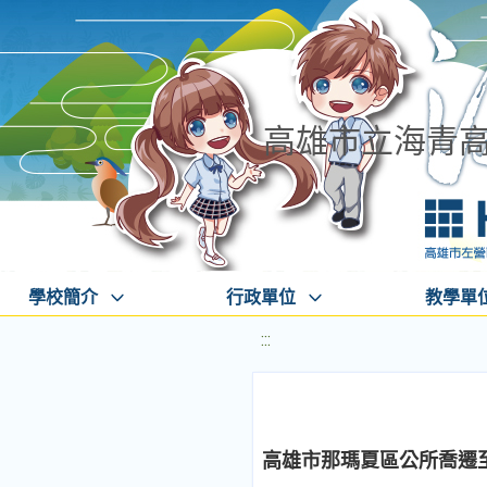
高雄市立海青
學校簡介
行政單位
教學單
:::
高雄市那瑪夏區公所喬遷