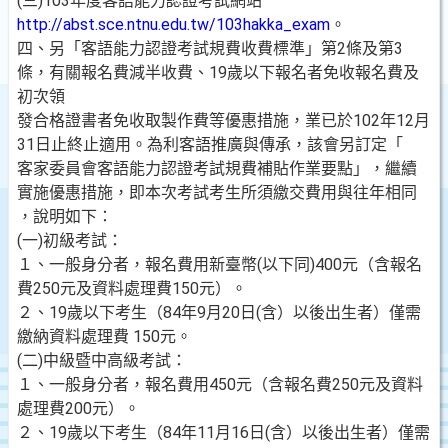
(三)103年度客語能力認證考試網站
http://abst.sce.ntnu.edu.tw/103hakka_exam
。
四、另「客語能力認證考試規費收費標準」第2條及第3
條，有關報名費減半收費、19歲以下報名者免收報名費及
初次領
發合格證書者免收取製作費等優惠措施，業已於102年12月
31日止終止適用。為利客語推廣與傳承，該會另訂定「
客家委員會客語能力認證考試規費補貼作業要點」，繼續
實施優惠措施，即本次考試考生所須繳交費用與往年相同
，說明如下：
(一)初級考試：
１、一般身分者，報名費用新臺幣(以下同)400元（含報名
費250元及資料處理費150元）。
２、19歲以下考生（84年9月20日(含）以後出生者）僅需
繳納資料處理費 150元。
(二)中級暨中高級考試：
１、一般身分者，報名費用450元（含報名費250元及資料
處理費200元）。
２、19歲以下考生（84年11月16日(含）以後出生者）僅需