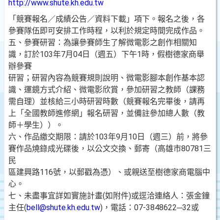
http://www.shute.kh.edu.tw
「競賽報名／成績公告／資料下載」項下。報名之後，各
參賽隊伍即可安排工作時程，以利於規定時間完成作品。
五、參賽研習：為讓參賽師生了解微電影之創作相關知
識，訂於103年7月04日（週五）下午1時，假樹德家商舉
辦參賽
研習；研習內容為競賽規則說明、微電影腳本創作基本認
識、運鏡方式介紹、微電影欣賞，參加研習之教師（課務
需自理）並核給三小時研習時數（競賽報名完畢後，請再
上「全國教師進修網」報名研習，並備註參加總人數（教
師＋學生））。
六、作品繳交期限：請於103年9月10日（週三）前，將參
賽作品燒錄成光碟後，以公文交換、郵寄（高雄市80781三
民
區建興路116號，以郵戳為憑）、或親送至樹德家商電腦中
心。
七、未盡事宜詳如實施計畫(如附件)或逕洽連絡人：張金鐘
主任(
bell@shute.kh.edu.tw
)，電話：07-3848622─32或