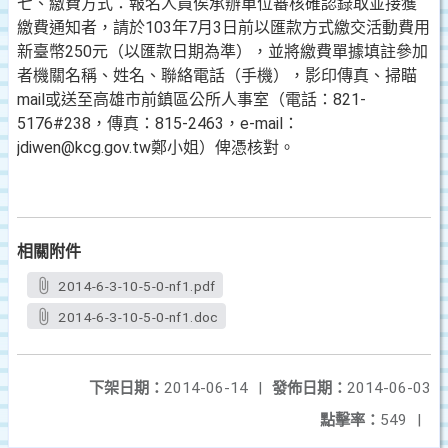
七、繳費方式：報名人員俟承辦單位審核確認錄取並接獲
繳費通知者，請於103年7月3日前以匯款方式繳交活動費用
新臺幣250元（以匯款日期為準），並將繳費單據填註參加
者機關名稱、姓名、聯絡電話（手機），影印傳真、掃瞄
mail或送至高雄市前鎮區公所人事室（電話：821-
5176#238，傳真：815-2463，e-mail：
jdiwen@kcg.gov.tw鄭小姐）俾憑核對。
相關附件
2014-6-3-10-5-0-nf1.pdf
2014-6-3-10-5-0-nf1.doc
下架日期：
2014-06-14
|
發佈日期：
2014-06-03
點擊率：
549
|