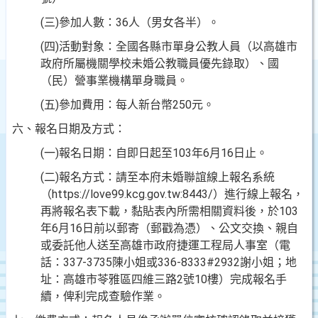
(三)參加人數：36人（男女各半）。
(四)活動對象：全國各縣市單身公教人員（以高雄市
政府所屬機關學校未婚公教職員優先錄取）、國
（民）營事業機構單身職員。
(五)參加費用：每人新台幣250元。
六、報名日期及方式：
(一)報名日期：自即日起至103年6月16日止。
(二)報名方式：請至本府未婚聯誼線上報名系統
（https://love99.kcg.gov.tw:8443/）進行線上報名，
再將報名表下載，黏貼表內所需相關資料後，於103
年6月16日前以郵寄（郵戳為憑）、公文交換、親自
或委託他人送至高雄市政府捷運工程局人事室（電
話：337-3735陳小姐或336-8333#2932謝小姐；地
址：高雄市苓雅區四維三路2號10樓）完成報名手
續，俾利完成查驗作業。