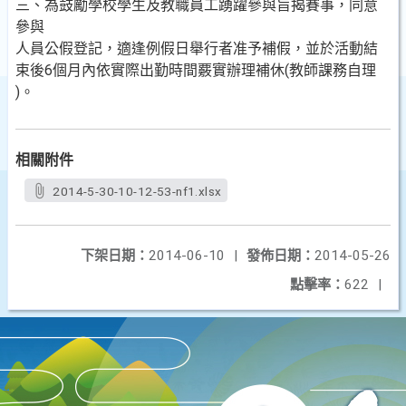
三、為鼓勵學校學生及教職員工踴躍參與旨揭賽事，同意
參與
人員公假登記，適逢例假日舉行者准予補假，並於活動結
束後6個月內依實際出勤時間覈實辦理補休(教師課務自理
)。
相關附件
2014-5-30-10-12-53-nf1.xlsx
下架日期：
2014-06-10
|
發佈日期：
2014-05-26
點擊率：
622
|