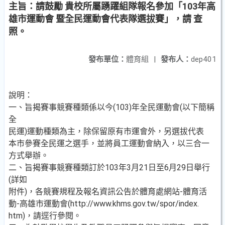
主旨：請鼓勵 貴校所屬踴躍組隊報名參加「103年高
雄市運動會 暨全民運動會代表隊選拔賽」，請 查
照。
發布單位：
體育組
|
發布人：
dep401
說明：
一、旨揭賽事競賽種類係以今(103)年全民運動會(以下簡稱
全
民運)運動種類為主，除保留原有市運會外，另選拔代表
本市參賽全民運之選手，並將員工運動會納入，以三合一
方式舉辦。
二、旨揭賽事競賽種類訂於103年3月21日至6月29日舉行
(詳如
附件)，各競賽規程及報名資訊公告於體育處網站-體育活
動-高雄市運動會(http://www.khms.gov.tw/spor/index.
htm)，請逕行參閱。