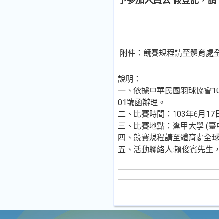
予參加人員公 假登記，請
附件：競賽規程請至體育處
說明：
一、依據中華民國羽球協會103
01號函辦理。
二、比賽時間：103年6月1
三、比賽地點：逢甲大學 (臺中
四、競賽規程請至體育處全
五、活動聯絡人:賴俊賓先生，電話