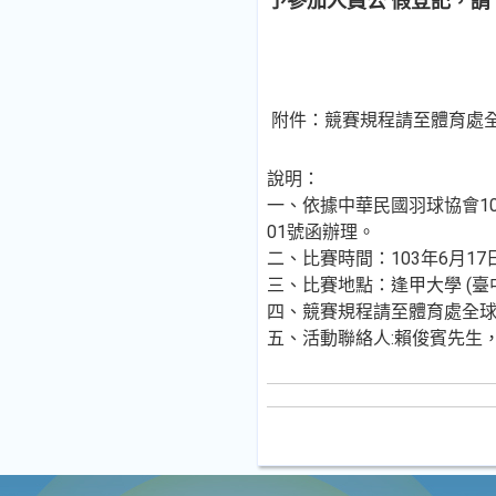
予參加人員公 假登記，請
附件：競賽規程請至體育處
說明：
一、依據中華民國羽球協會103
01號函辦理。
二、比賽時間：103年6月1
三、比賽地點：逢甲大學 (臺中
四、競賽規程請至體育處全
五、活動聯絡人:賴俊賓先生，電話