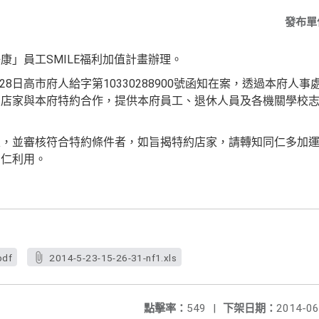
發布單
康」員工SMILE福利加值計畫辦理。
月28日高市府人給字第10330288900號函知在案，透過本府
良店家與本府特約合作，提供本府員工、退休人員及各機關學校
家，並審核符合特約條件者，如旨揭特約店家，請轉知同仁多加
同仁利用。
pdf
2014-5-23-15-26-31-nf1.xls
點擊率：
549
|
下架日期：
2014-06