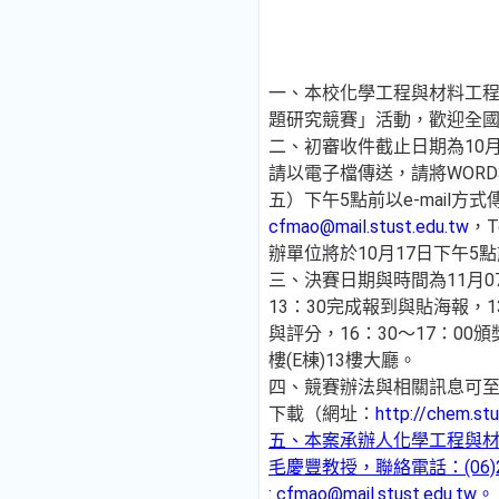
一、本校化學工程與材料工
題研究競賽」活動，歡迎全
二、初審收件截止日期為10
請以電子檔傳送，請將WORD
五）下午5點前以e-mail方
cfmao@mail.stust.edu.tw
，T
辦單位將於10月17日下午5
三、決賽日期與時間為11月0
13：30完成報到與貼海報，1
與評分，16：30～17：0
樓(E棟)13樓大廳。
四、競賽辦法與相關訊息可
下載（網址：
http://chem.st
五、本案承辦人化學工程與
毛慶豐教授，聯絡電話：(06)253
:
cfmao@mail.stust.edu.tw
。