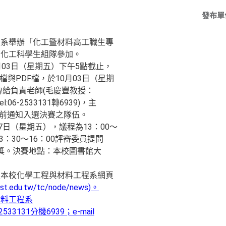
發布單
程系舉辦「化工暨材料高工職生專
國化工科學生組隊參加。
月03日（星期五）下午5點截止，
檔與PDF檔，於10月03日（星期
式傳給負責老師(毛慶豐教授：
el:06-2533131轉6939)，主
點前通知入選決賽之隊伍。
7日（星期五），議程為13：00～
3：30～16：00評審委員提問
0頒獎。決賽地點：本校圖書館大
至本校化學工程與材料工程系網頁
ust.edu.tw/tc/node/news
)。
材料工程系
3131分機6939；e-mail