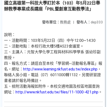
國立高雄第一科技大學訂於本（103）年5月22日舉
辦教學專業成長講座「PBL暨創意互動教學法」
發布單位：
教務處
|
發布人：
dep333
說明：
一、活動時間：103年5月22日（四）中午12:00~14:30
二、活動地點：本校行政大樓5樓A523會議室。
三、主講人：元智大學化學工程與材料科學學系 張幼珍副
教授。
四、報名方式：請逕自至本校「學習網─活動報名專區」報
名，網址：
http://www.learning.nkfust.edu.tw/index.php
，
聯絡人吳小姐，電話（07）6011000轉1132，另需研習證
書者請於報名時備註。
五、檢附活動海報如附件，本校交通地圖及校區地圖查詢
網址：
http://www.nkfust.edu.tw/files/11-1000-421.php
。