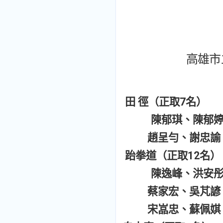
高雄市
田 徑（正取7名）
陳郁琪、陳郁
趙呈勻、謝忠諭
跆拳道（正取12名）
陳逸峰、洪安
蔡家宏、吳芃諺
宋嵓忠、蘇佩娸、