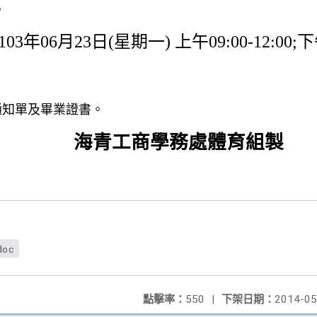
。
103
年
06
月
23
日
(
星期一)
上午
09:00-12:00;
下
知單及畢業證書。
海青工商學務處體育組製
doc
點擊率：
550
|
下架日期：
2014-05