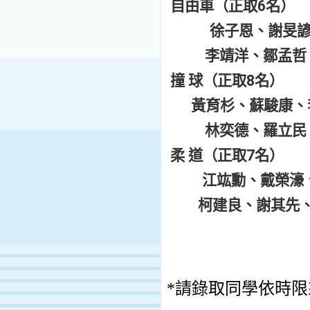
自由車（正取6名）
徐子恩、謝旻
李靖洋、鄒孟哲
撞 球（正取8名）
黃育杉、蘇駿康、
林奕德、羅立民
柔 道（正取7名）
江竑勳、戴榮濠
柯建良、謝其先
*請錄取同學依時