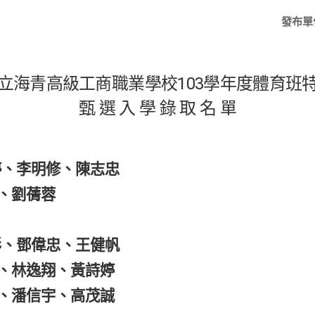
發布單
立海青高級工商職業學校103學年度體育班
甄 選 入 學 錄 取 名 單
婷、李明修、陳志忠
、劉蒨蓉
彤、鄧偉忠、王健帆
、
林逸翔、黃詩婷
潘信宇、高茂誠