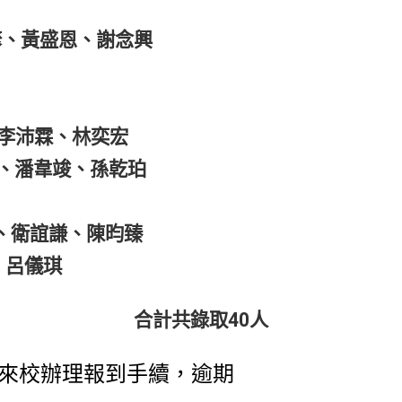
諺、黃盛恩、謝念興
李沛霖、林奕宏
、潘韋竣、孫乾珀
、衛誼謙、陳昀臻
、呂儀琪
合計共錄取40人
限來校辦理報到手續，
逾期