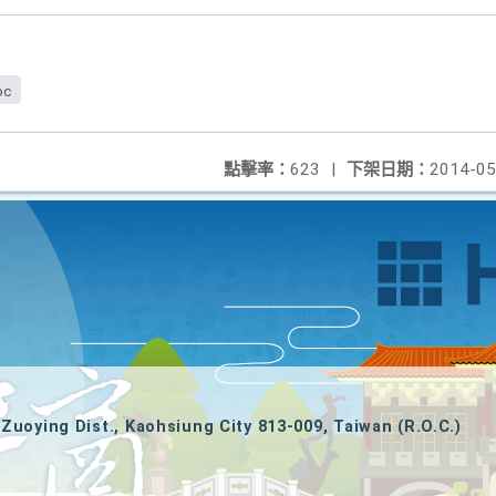
oc
點擊率：
623
|
下架日期：
2014-05
Zuoying Dist., Kaohsiung City 813-009, Taiwan (R.O.C.)