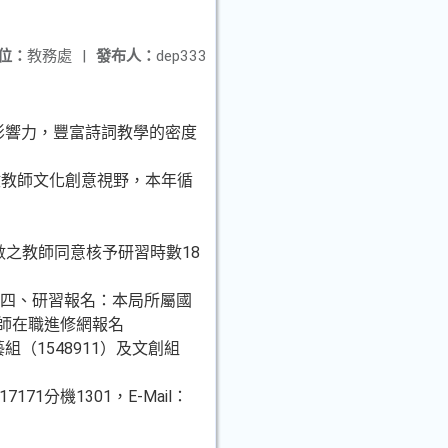
位：
教務處
|
發布人：
dep333
響力，豐富詩詞教學的密度
啟教師文化創意視野，本年循
數之教師同意核予研習時數18
四、研習報名：本局所屬國
師在職進修網報名
組（1548911）及文創組
分機1301，E-Mail：