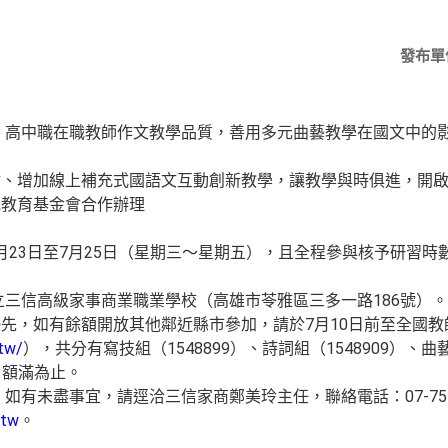
發布單
中職在職教師作文教學品質，善用多元曲藝教學在國文中的影
材、增加線上補充式國語文互動創新教學，讓教學與時俱進，開
光教育基金會合作辦理
23日至7月25日（星期三～星期五），且全程參與核予研習時
信高級家事商業職業學校（高雄市苓雅區三多一路186號）。
先，如有餘額開放其他鄰近縣市參加，請於7月10日前至全國教
.tw/
），共分有寫技組（1548899）、詩詞組（1548909）、曲藝
人，額滿為止。
盡事宜，請逕洽三信家商鄭美玲主任，聯絡電話：07-7517171
.tw
。