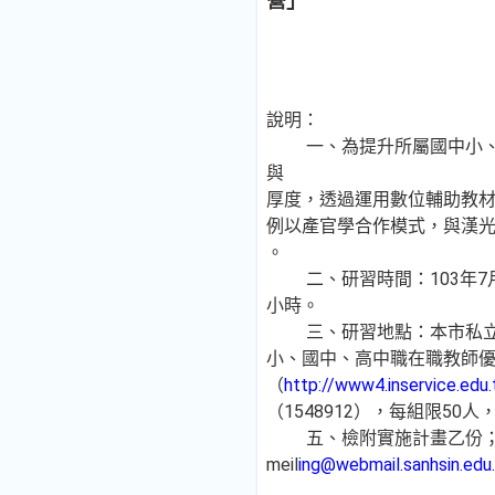
營」
說明：
一、為提升所屬國中小、高
與
厚度，透過運用數位輔助教
例以產官學合作模式，與漢
。
二、研習時間：103年7月
小時。
三、研習地點：本市私立三
小、國中、高中職在職教師優
（
http://www4.inservice.edu
（1548912），每組限50
五、檢附實施計畫乙份；如有未
meil
ing@webmail.sanhsin.edu