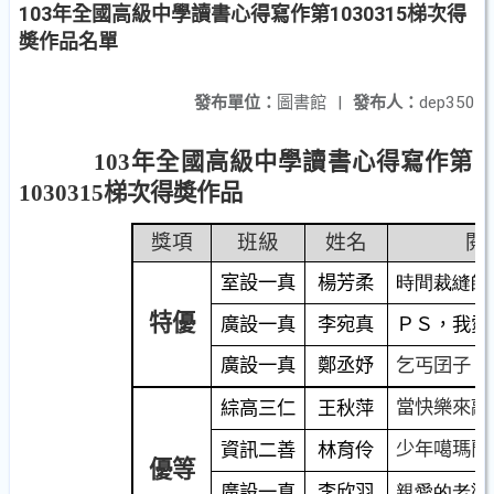
103年全國高級中學讀書心得寫作第1030315梯次得
奬作品名單
發布單位：
圖書館
|
發布人：
dep350
103
年全國高級中學讀書心得寫作第
1030315
梯次得奬作品
獎項
班級
姓名
閱
室設一真
楊芳柔
時間裁縫師
特優
廣設一真
李宛真
ＰＳ，我愛
廣設一真
鄭丞妤
乞丐囝子
當快樂來敲
綜高三仁
王秋萍
少年噶瑪蘭
資訊二善
林育伶
優等
廣設一真
李欣羽
親愛的老婆