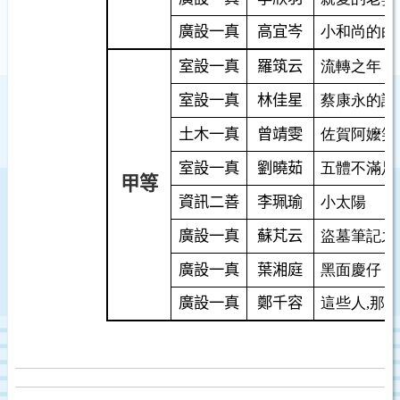
廣設一真
高宜岑
小和尚的白
室設一真
羅筑云
流轉之年
室設一真
林佳星
蔡康永的說
土木一真
曾靖雯
佐賀阿嬤笑
室設一真
劉曉茹
五體不滿足
甲等
資訊二善
李珮瑜
小太陽
廣設一真
蘇芃云
盜墓筆記之
廣設一真
葉湘庭
黑面慶仔
廣設一真
鄭千容
這些人,
那些