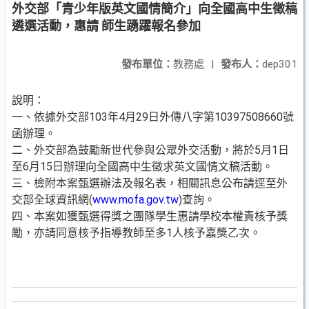
外交部「青少年版英文國情簡介」向全國高中生徵稿
遴選活動，惠請 師生踴躍報名參加
發布單位：
教務處
|
發布人：
dep301
說明：
一、依據外交部103年4月29日外傳八字第10397508660號
函辦理。
二、外交部為鼓勵新世代參與公眾外交活動，將於5月1日
至6月15日辦理向全國高中生徵求英文國情文稿活動。
三、檢附本案甄選辦法及報名表，相關訊息公布請逕至外
交部全球資訊網(
www.mofa.gov.tw
)查詢。
四、本案如獲甄選得獎之團隊學生惠請學校本權責核予獎
勵，亦請同意核予指導教師至多1人核予嘉獎乙次。