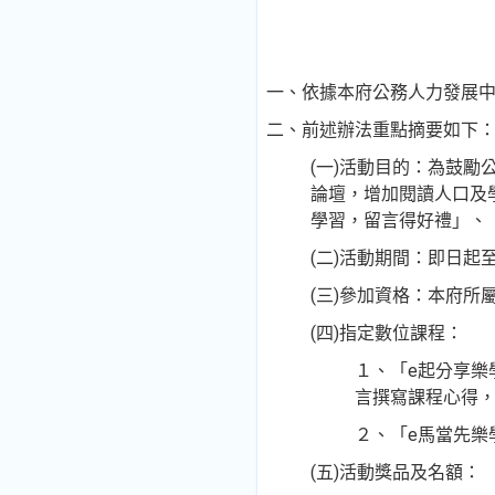
一、依據本府公務人力發展中
二、前述辦法重點摘要如下
(一)活動目的：為鼓勵公教人
論壇，增加閱讀人口及
學習，留言得好禮」、
(二)活動期間：即日起至
(三)參加資格：本府
(四)指定數位課程：
１、「e起分享樂
言撰寫課程心得
２、「e馬當先樂
(五)活動獎品及名額：