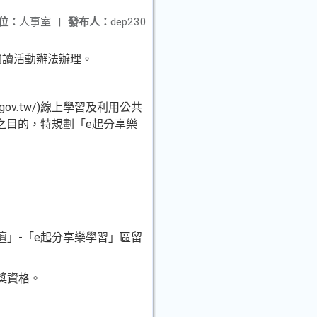
位：
人事室
|
發布人：
dep230
閱讀活動辦法辦理。
.gov.tw/)線上學習及利用公共
之目的，特規劃「e起分享樂
」-「e起分享樂學習」區留
獎資格。