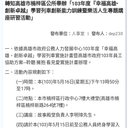
轉知高雄市楠梓區公所舉辦「103年度『幸福高雄•
創新卓越』學習列車創新能力訓練暨樂活人生專題講
座研習活動」
發布單位：
人事室
|
發布人：
dep230
一、依據高雄市政府公務人力發展中心103年度「幸福高
雄，創新卓越」學習列車實施計畫暨高雄市政府103年員工
協助方案─聆聽‧擁抱‧看見愛實施計畫辦理。
二、活動內容規劃如下：
(一)時間：本(103)年5月16日(星期五)下午13時50分
至17時。
(二)地點：本市楠梓區行政中心7樓大禮堂(高雄市楠
梓區楠梓新路264號7樓)。
(三)講座：故事殿堂負責人李明璋先生。
(四)請於本(103)年5月15日前至公務人員終身學習入