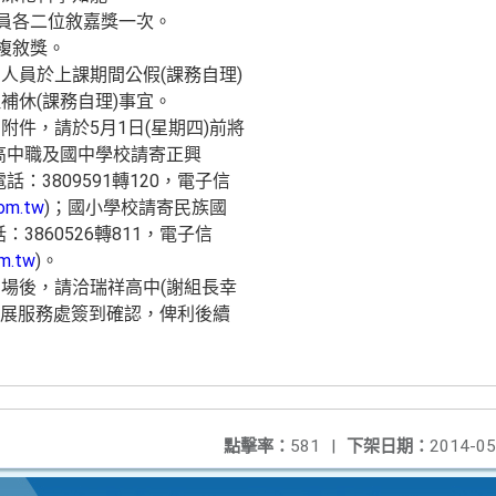
人員各二位敘嘉獎一次。
複敘獎。
人員於上課期間公假(課務自理)
補休(課務自理)事宜。
件，請於5月1日(星期四)前將
，高中職及國中學校請寄正興
：3809591轉120，電子信
om.tw
)；國小學校請寄民族國
3860526轉811，電子信
m.tw
)。
場後，請洽瑞祥高中(謝組長幸
0)科展服務處簽到確認，俾利後續
點擊率：
581
|
下架日期：
2014-05