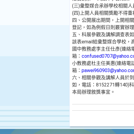
(三)彙整媒合承辦學校相關
(四)上開人員相關獎勵不得重
四、公開展出期間，上開相關
登記，如為例假日則覈實辦理
五、科展參觀及講解調查表如附
該表email給彙整媒合學校
國中教務處李主任仕彥(連絡電話
箱：
confused0707@yahoo.c
小教務處杜主任美惠(連絡電話：
箱：
pawei960903@yahoo.co
六、相關參觀及講解人員於到
如，電話：8152271轉14
本局辦理敘獎事宜。