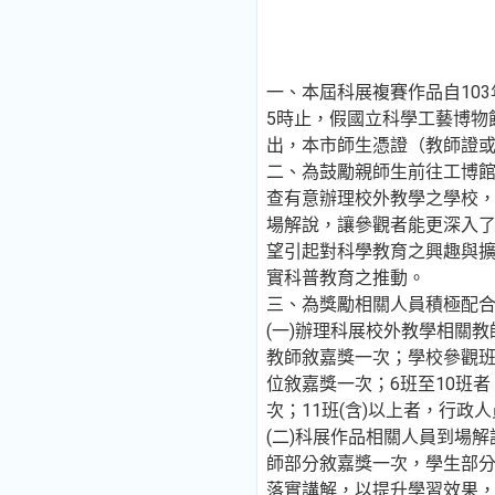
一、本屆科展複賽作品自103
5時止，假國立科學工藝博物館
出，本市師生憑證（教師證
二、為鼓勵親師生前往工博
查有意辦理校外教學之學校
場解說，讓參觀者能更深入
望引起對科學教育之興趣與
實科普教育之推動。
三、為獎勵相關人員積極配
(一)辦理科展校外教學相關
教師敘嘉獎一次；學校參觀班
位敘嘉獎一次；6班至10班
次；11班(含)以上者，行政
(二)科展作品相關人員到場解
師部分敘嘉獎一次，學生部
落實講解，以提升學習效果