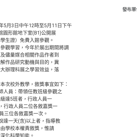
發布單
年5月3日中午12時至5月11日下午
圓形館地下室(B1)公開展
或學生證）免費入館參觀。
館參觀學習，今年於展出期間將調
，及儘量媒合相關作品作者到
了解作品研究動機與目的，冀
擴大辦理科展之學習效益，落
合本次校外教學，敘獎事宜如下：
教師人員：帶領任教班級參觀之
級達5班者，行政人員一
者，行政人員二位各敘嘉獎一
人員三位各敘嘉獎一次。
說達一天(含)以上者，指導教
分由學校本權責敘獎，惟請
，深化科學知能。