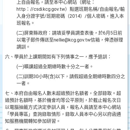
上自由
報名，請至本中心網站（網址：
http：//csdi.kcg.gov.tw）點選班期名稱/自由報名/輸
入身分證字號/班期密
碼（2014）/個人密碼，進入本
班報名。
(二)屏東縣政府：請填妥學員調查表後，於6月5日前
以電子
郵件傳送至nellie@kcg.gov.tw信箱，俾憑辦理
調訓。
六、學員於上課期間如有下列情事之一，應予退訓：
(一)曠課超過全期總時數十分之一者。
(二)訓期30小時(含)以下，請假超過全期總時數四分之
一者
。
七、本府自由報名人數未超過預計名額者，全部錄取。超
過預
計名額時，基於機會均等公平原則，於截止報名次日
以電
腦抽籤方式決定參訓人員，報名人員請至本中心網站
「學
員專區」查詢錄取情形，錄取人員本中心另以府函通
知服
務機關轉知參加研習。