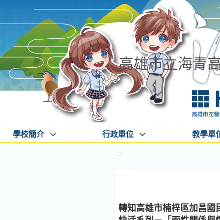
高雄市立海青
學校簡介
行政單位
教學單
:::
轉知高雄市楠梓區加昌國