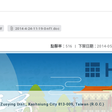
df
2014-4-24-11-19-0-nf1.doc
點擊率：
516
|
下架日期：
2014-05
Zuoying Dist., Kaohsiung City 813-009, Taiwan (R.O.C.)