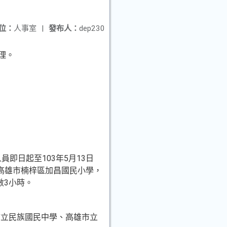
位：
人事室
|
發布人：
dep230
理。
即日起至103年5月13日
高雄市楠梓區加昌國民
小學，
數3小時。
市立民族國民中學、高雄市
立