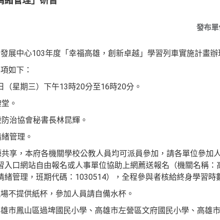
情緒管理」研習
發布單
發展中心103年度「幸福高雄，
創新卓越」學習列車實施計畫辦
事項如下：
4日（星期三）下午13時20分至16時20
分。
禮堂。
殺防治協會秘書長林昆輝。
情緒管理。
資源共享，本府各機關學校公教人員均
可派員參加，請各單位參加人員
習入口網站自由報名或人事單位協助上網薦送報名（機關名稱：
情緒管理，班期代碼：10
30514），全程參與者核給終身學習時
現場不提供紙杯，參加人員請自備
水杯。
高雄市鳳山區過埤國民小學、高雄
市左營區文府國民小學、高雄