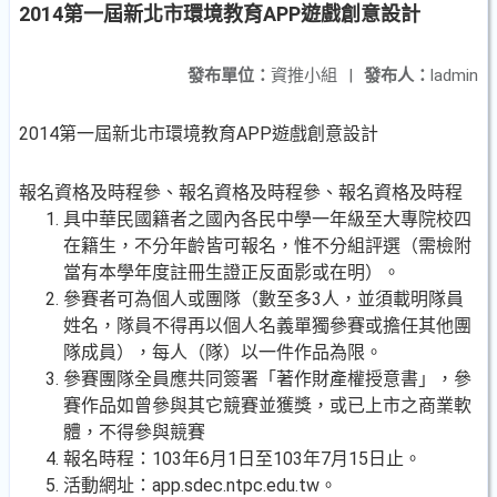
2014第一屆新北市環境教育APP遊戲創意設計
發布單位：
資推小組
|
發布人：
ladmin
2014第一屆新北市環境教育APP遊戲創意設計
報名資格及時程參、報名資格及時程參、報名資格及時程
具中華民國籍者之國內各民中學一年級至大專院校四
在籍生，不分年齡皆可報名，惟不分組評選（需檢附
當有本學年度註冊生證正反面影或在明）。
參賽者可為個人或團隊（數至多3人，並須載明隊員
姓名，隊員不得再以個人名義單獨參賽或擔任其他團
隊成員），每人（隊）以一件作品為限。
參賽團隊全員應共同簽署「著作財產權授意書」，參
賽作品如曾參與其它競賽並獲獎，或已上市之商業軟
體，不得參與競賽
報名時程：103年6月1日至103年7月15日止。
活動網址：app.sdec.ntpc.edu.tw。