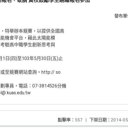
受理報名，敬請 貴校鼓勵學生踴躍報名參加
發布單
育，特舉辦本競賽，以提供全國高
技能機會平台，藉此太陽能模
可考驗高中職學生創新思考與
1日(四)至103年5月30日(五)止
競賽網站查詢。http:// so
員，電話：07-3814526分機
 kuas.edu.tw
點擊率：
557
|
下架日期：
2014-05