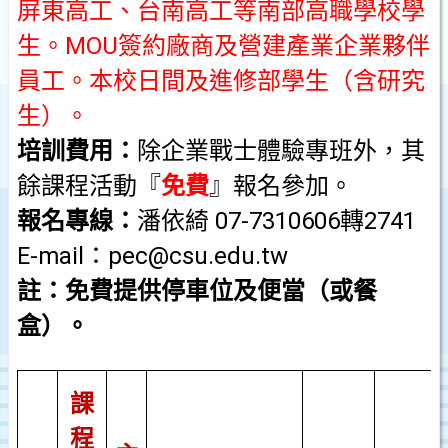
屏東高工、台南高工等南部高職學校學
生。
MOU
簽約廠商及營建產業企業夥伴
員工。本校日間及進修部學生（含研究
生）。
培訓費用：
除企業戰士體驗專班外，其
餘課程活動『
免費
』報名參加。
報名專線：
潘依綺
07-7310606
轉
2741
E-mail
：
pec@csu.edu.tw
註：免費提供停車位及便當（或餐
盒）。
課
程