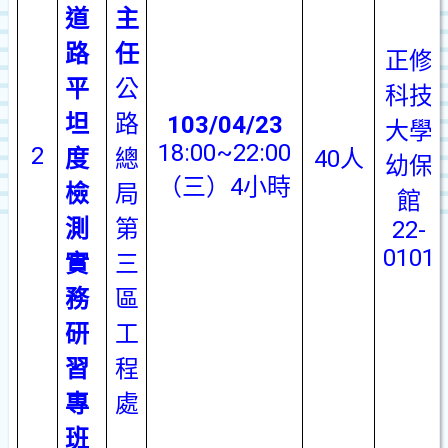
道
主
路
任
正修
平
公
科技
坦
路
103/04/23
大學
18:00~22:00
2
度
總
40
人
幼保
（三）
4
小時
檢
局
館
測
第
22-
0101
實
三
務
區
研
工
習
程
專
處
班