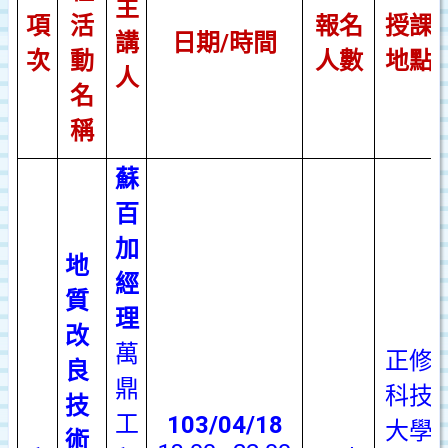
主
項
活
報名
授課
講
日期
/
時間
次
動
人數
地點
人
名
稱
蘇
百
加
地
經
質
理
改
萬
正修
良
鼎
科技
技
工
103/04/18
大學
術