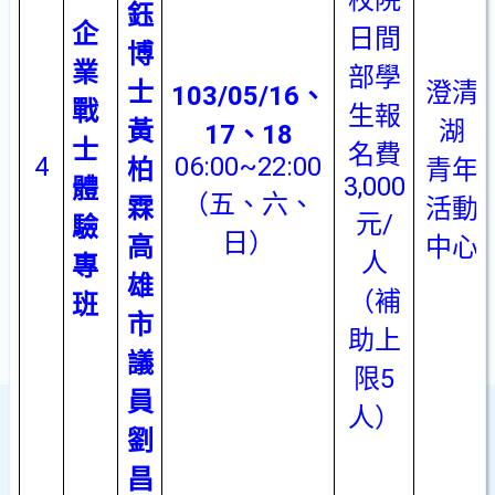
校院
鈺
企
日間
博
業
部學
士
澄清
103/05/16
、
戰
生報
黃
湖
17
、
18
士
名費
4
06:00~22:00
柏
青年
3,000
體
（五、六、
霖
活動
元
/
驗
日）
高
中心
人
專
雄
（補
班
市
助上
議
限
5
員
人）
劉
昌