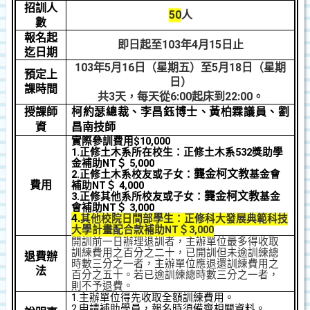
招訓人
50
人
數
報名起
即日起至
103
年
4
月
15
日止
迄日期
103
年
5
月
16
日（星期五）至
5
月
18
日（星期
預定上
日）
課時間
共
3
天，每天從
6:00
起床到
22:00
。
授課師
柯約瑟總裁、李昌鈺博士、黃柏霖議員、劉
資
昌南技師
實際參訓費用
$10,000
1.
正修土木系所在校生：正修土木系
532
獎助學
金補助
NT
＄
5,000
龔金柯文教
2.
正修土木系校友或子女：
基金會
費用
補助
NT
＄
4,000
龔金柯文教
3.
正修其他系所校友或子女：
基金
會補助
NT
＄
3,000
4.
其他校院日間部學生：正修科大發展典範科技
大學計畫配合款
補助
NT
＄
3,000
開訓前一日辦理退訓者，主辦單位最多得收取
訓練費用之百分之二十，已開訓但未逾訓練總
退費辦
時數三分之一者，主辦單位應退還訓練費用之
法
百分之五十。若已逾訓練總時數三分之一者，
則不予退費。
1.
主辦單位得先收取全額訓練費用。
2.
申請補助學員，報名時須備齊相關資料。