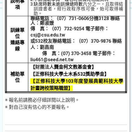
說明事
3.
缺席時數未逾訓練總時數六
分之ㄧ，且取得結
項
訓證書者，經行政程序核可後，始可取得補
助。
聯絡電話：（
07
）
731-0606
分機
3128
聯絡
人：鄭淑媛
傳
真：（
07
）
732-9254
電子郵件：
訓練單
csj@csu.edu.tw
位
或
532
校友聯絡電話：（
07
）
370-9876
聯絡
連絡專
人：劉昌南
線
傳
真：
(07) 370-3458
電子郵件：
liu461@seed.net.tw
【
財團法人
龔金柯文教基金會】
補助單
【正修科技大學土木系
532
獎助學金】
位
【正修科技大學
103
年度發展典範科技大學
計畫跨校策略職盟】
※
報名前請務必仔細詳閱以上說明。
※
對自己沒有信心的不要報名。