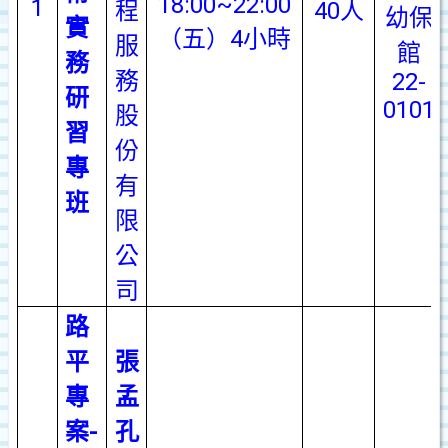
18:00~22:00
1
程
40
人
幼保
實
（五）
4
小時
服
館
務
務
22-
研
0101
股
習
份
專
有
班
限
公
司
路
平
張
專
孟
案
-
孔