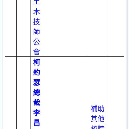
土
木
技
師
公
會
柯
約
瑟
總
裁
補助
李
其他
昌