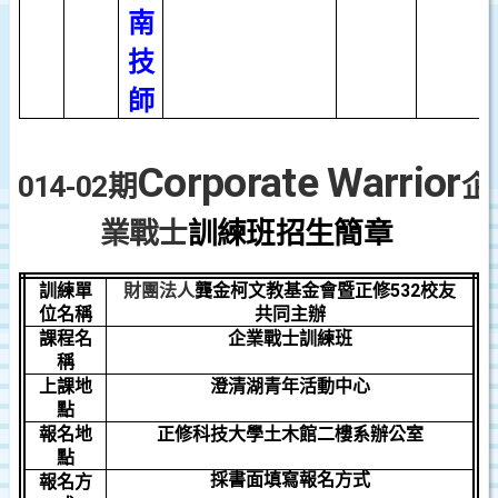
南
技
師
Corporate Warrior
2014-02
期
企
業戰士
訓練班招生簡章
訓練單
財團法人
龔金柯文教基金會暨正修
532
校友
位名稱
共同主辦
課程名
企業戰士訓練班
稱
上課地
澄清湖青年活動中心
點
報名地
正修科技大學土木館二樓系辦公室
點
採書面填寫報名方式
報名方