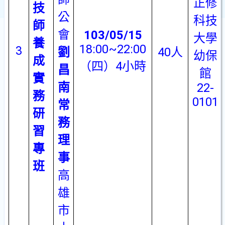
正修
技
公
科技
師
會
103/05/15
大學
養
18:00~22:00
3
劉
40
人
幼保
成
（四）
4
小時
昌
館
實
南
22-
務
0101
常
研
務
習
理
專
事
班
高
雄
市