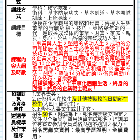
式
學科：教室授課。
訓練方
術科：基本防身功夫、基本劍道、基本團隊
式
訓練、上台演練。
傳授在企業職場的策略和經營；傳授人生與
訓練目
事業的實戰經驗、技巧、策略給年輕的一
代！進取達成整体的事業、財富、家庭、親
標
友、身心、公益、品德的完整成功人生！
1.
事業與人生
2.
整體的成功人生
3.
成功的公
司和秘訣
4.
聰明人生必做的事
5.
應徵工作的
技巧
6.
公司與員工
7.
正確的工作觀念和技巧
8.
企業文化、管理與團隊
9.
職場的策略與戰
課程內
略
10.
企業戰士的定義和理念
11.
時間管理的
容大綱
重要和技巧
12.
孫子兵法和運用
13.
基本拳
及時數
法、劍道、擊破
14.
分組討論
15.
衛兵執勤
16.
社交技巧、音樂教室
.
訓練課程
3
天
，
半軍事化團體生活，終身的
回憶、終身的企業戰士戰友
！
1.業界菁英。
招訓對
2.正修科大在校生
及其他技職校院日間部在
象
校生
(大四、研究生)。
及資格
3.正修科大畢業生或其子女。
條件
招生
5
0
名，額滿為止。報名時需繳交規定之
遴選學
文件與全額受訓費用始算完成報名，培訓單
員標準
位有審查參訓學員資格與適不適訓之權力。
及作業
報名需繳交資料：最高學歷證明、全額費
程序
用。