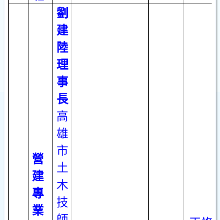
劉
建
陸
理
事
長
高
雄
市
營
土
建
木
專
技
業
師