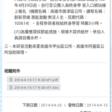
年4月29日
前，自行至公務人員終身學 習入口網站線
上報名（機
關名稱：高雄市旗津區公所、課程名稱：
創新思維‧潛
能激勵‧樂活人生、班期代碼：
103614），全程參與者核給終身學習 時數3小時。
(六)為響應環保節能措施，現場不提供紙杯，參加人
員請自
備水杯。
三、本研習活動承蒙高雄市甲仙區公所、高雄市阿蓮區公
所協
助辦理。
相關附件
2014-4-15-17-9-20-nf1.pdf
2014-4-15-17-9-20-nf1.doc
下架日期：
2014-04-26
|
發佈日期：
2014-04-15