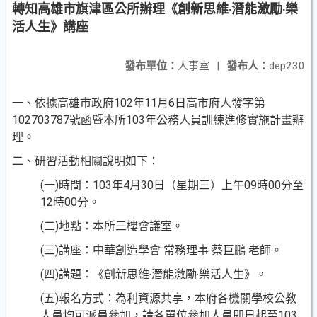
轉知高雄市旗津區公所辦理《創新思維‧潛能激勵‧樂
活人生》講座
發布單位：
人事室
|
發布人：
dep230
一、依據高雄市政府102年11月6日高市府人發字第
102703787
號函暨本所103年公務人員訓練進修實施計畫辦
理。
二、研習活動相關說明如下：
(一)時間：103年4月30日（星期三）上午09時00分至
12時00
分。
(二)地點：本所三樓會議室。
(三)講座：中華創造學會 常務理事 蔡巨鵬 老師。
(四)講題：《創新思維‧潛能激勵‧樂活人生》。
(五)報名方式：為利資源共享，本府各機關學校公教
人員均
可派員參加，請各單位參加人員即日起至103