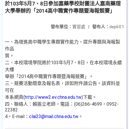
於103年5月7、8日參加嘉藥學校財團法人嘉南藥理
大學舉辦的「2014高中職實作專題暨海報競賽」
發布單位：
實習處
|
發布人：
dep601
一、為增進高中職學生專題實作能力，提升專題與海報製
作品
質。
二、本校環境學院將於103年5月7、8日，在本校環境永續
大樓
舉辦「2014高中職實作專題暨海報競賽」。
三、競賽活動簡章及報名表，詳如附件請公告。該資料並
可在
本系網頁(
http://www2.ev.chna.edu.tw
)下載。
四、聯絡人：賴振立老師，電話：(06)266-4699，0952-
22382
4，E-mail：
clai23@mail.chna.edu.tw
。