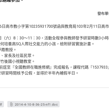
眾踴躍參加。
發布單
日高市教小字第10235931700號函與教育局103年2月11日高市教
9日（六）8：30～11：30，活動全程參與教師發予研習時數3小
何培養高SQ人際社交能力的小孩，檢附研習實施計畫。
夢霞教授。
師、家長及社區民眾。
區竹後國小視聽教室。
前逕至『全國教師在職進修網』完成報名，課程代碼『1537933
於研習時間核予公假，並得於半年內補假半日。
df
2014-4-10-8-36-25-nf1.doc