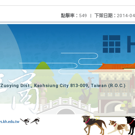
點擊率：
549
|
下架日期：
2014-04
Zuoying Dist., Kaohsiung City 813-009, Taiwan (R.O.C.)