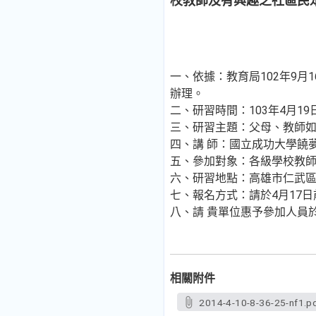
校教師及有興趣之社區民
一、依據：教育局102年9月16
辦理。
二、研習時間：103年4月1
三、研習主題：父母、教師如
四、講 師：國立成功大學饒
五、參加對象：各級學校教
六、研習地點：高雄市仁武
七、報名方式：請於4月17日
八、請 貴單位惠予參加人員
相關附件
2014-4-10-8-36-25-nf1.p