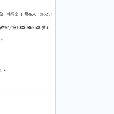
位：
輔導室
|
發布人：
dep251
督字第10330868500號函
時。
』。