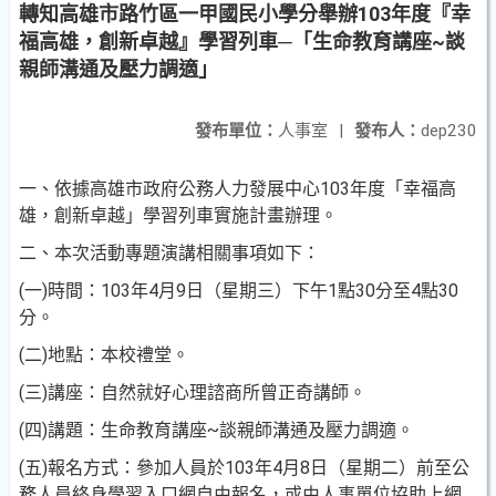
轉知高雄市路竹區一甲國民小學分舉辦103年度『幸
福高雄，創新卓越』學習列車─「生命教育講座~談
親師溝通及壓力調適」
發布單位：
人事室
|
發布人：
dep230
一、依據高雄市政府公務人力發展中心103年度「幸福高
雄，
創新卓越」學習列車實施計畫辦理。
二、本次活動專題演講相關事項如下：
(一)時間：103年4月9日（星期三）下午1點30分至4點30
分
。
(二)地點：本校禮堂。
(三)講座：自然就好心理諮商所曾正奇講師。
(四)講題：生命教育講座~談親師溝通及壓力調適。
(五)報名方式：參加人員於103年4月8日（星期二）前至公
務人員終身學習入口網自由報名，或由人事單位協助上
網