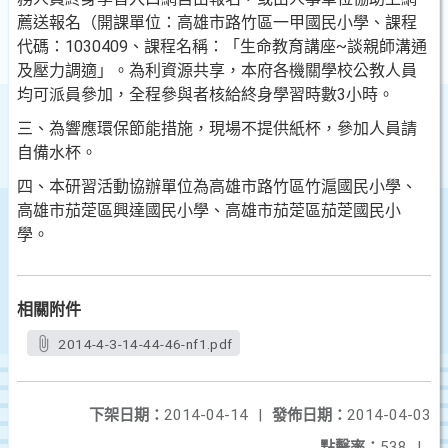
薦送報名（開課單位：高雄市路竹區一甲國民小學、
課程
代碼：1030409、課程名稱：「生命教育講座~談親師溝通
及壓力調適」。為利資源共享，本府各機關學校
公教人員
均可派員參加，全程參與者核給終身學習時數3
小時。
三、為響應環保節能措施，現場不提供紙杯，參加人員請
自備
水杯。
四、本研習活動協辦單位為高雄市路竹區竹滬國民小學、
高雄
市茄萣區興達國民小學、高雄市茄萣區茄萣國民小
學。
相關附件
2014-4-3-14-44-46-nf1.pdf
下架日期：
2014-04-14
|
發佈日期：
2014-04-03
點擊率：
538
|