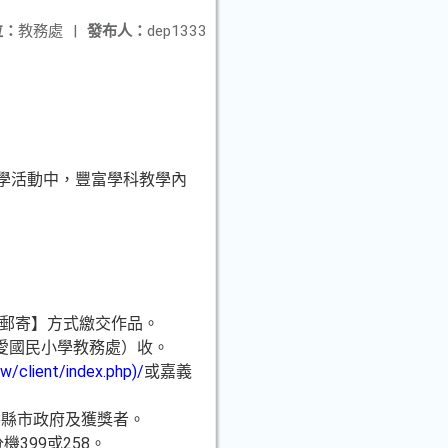
位：
教務處
|
發布人：
dep1333
學活動中，豐富學科教學內
號郵寄】方式繳交作品。
博愛國民小學教務處）收。
w/client/index.php)/
或嘉義
各縣市政府及獲獎者。
399或258。