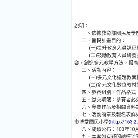
說明：
一、依據教育部國民及學前教育
二、旨揭計畫目的：
(一)提升教育人員課程與
(二)鼓勵教育人員研發多
容，創造多元教學方法，提
三、活動內容：
(一)多元文化議題教案甄
(二)多元文化數位教材甄
四、參賽組別、作品格式、
五、繳交期限：參賽者必須於
六、參賽作品及相關資料請寄
七、活動簡章及報名表詳如
市博愛國民小學(
http://163.2
八、成績公布：103年10
九、本案如有疑問請逕洽嘉義市