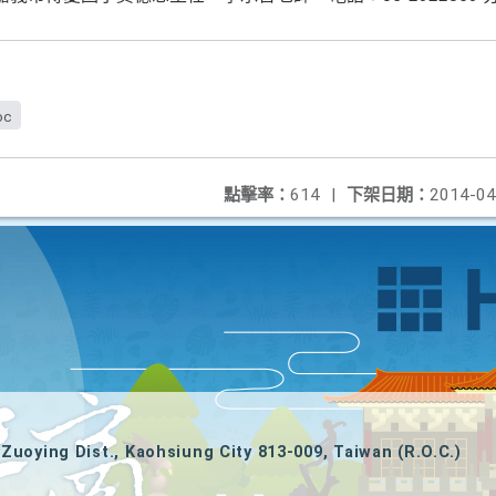
oc
點擊率：
614
|
下架日期：
2014-04
Zuoying Dist., Kaohsiung City 813-009, Taiwan (R.O.C.)