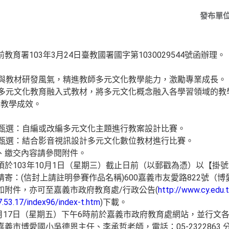
發布單
署103年3月24日臺教國署國字第1030029544號函辦理。
教材研發風氣，精進教師多元文化教學能力，激勵專業成長。
元文化教育融入式教材，將多元文化概念融入各學習領域的教
高教學成效。
選：自編或改編多元文化主題進行教案設計比賽。
選：結合影音視訊設計多元文化數位教材進行比賽。
繳交內容請參閱附件。
103年10月1日（星期三）截止日前（以郵戳為憑）以【掛
：(信封上請註明參賽作品名稱)600嘉義市友愛路822號（
附件，亦可至嘉義市政府教育處/行政公告(
http://www.cy.edu.t
7.53.17/index96/index-t.htm
)下載。
月17日（星期五）下午6時前於嘉義市政府教育處網站，並行文
博愛國小吳德恩主任、李承哲老師，電話：05-2322863 分機