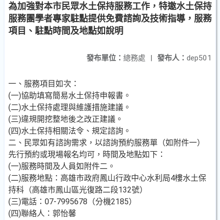
為加強對本市民眾水土保持服務工作，特邀水土保持
服務團學者專家駐點提供免費諮詢及技術指導，服務
項目、駐點時間及地點如說明
發布單位：
總務處
|
發布人：
dep501
一、服務項目如次：
(一)協助填寫簡易水土保持申報書。
(二)水土保持處理與維護措施建議。
(三)違規開挖整地後之改正建議。
(四)水土保持相關法令、規定諮詢。
二、民眾如有諮詢需求，以諮詢預約服務單（如附件一）
先行預約或現場報名均可，時間及地點如下：
(一)服務時間及人員如附件二。
(二)服務地點：高雄市政府鳳山行政中心水利局4樓水土保
持科（高雄市鳳山區光復路二段132號）
(三)電話：07-7995678（分機2185）
(四)聯絡人：郭怡馨