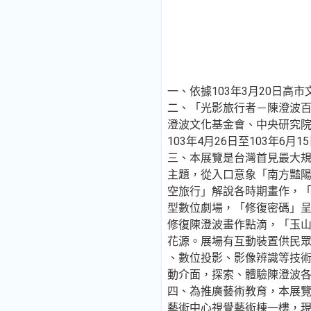
一、依據103年3月20日高市文
二、「光影旅行者－陳澄波
澄波文化基金會、中央研究
103年4月26日至103年6
三、本展覽是台灣首見最大
主題，從入口意象「南方豔
空旅行」解說各時期畫作，
型數位劇場，「修復密碼」
修復陳澄波畫作點滴，「玉
花源。展場有互動裝置供民
、數位投影、影像辨識等技
動介面，探索、體驗陳澄波
四、為推廣藝術教育，本展
藝術中心視覺藝術棟一樓，