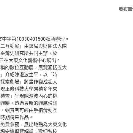
發布單
中字第10330401500號函辦理。
百二互動展」由該局與財團法人陳
院臺灣史研究所共同主辦，於
月15日在大東文化藝術中心展出。
規模的數位互動展，展覽涵括五大
陽」介紹陳澄波生平，以「時
「探索劇場」將畫作變成超大
呈現正修科技大學累積多年來
山積雪」呈現陳澄波內心的桃
眾體驗，透過最新的體感偵測
術，觀賞者可經由手指滑動互
各時期精采作品。
覽免費參觀，展出地點為大東文化
現場安排導覽解說；歡迎各校