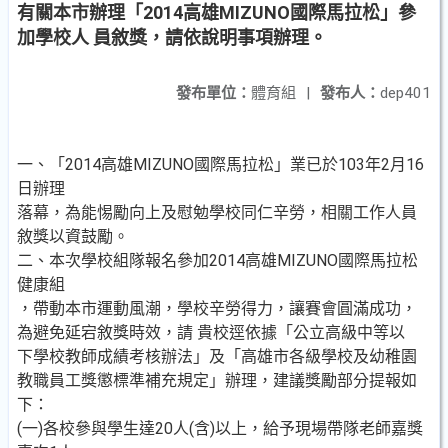
有關本市辦理「2014高雄MIZUNO國際馬拉松」參
加學校人 員敘獎，請依說明事項辦理。
發布單位：
體育組
|
發布人：
dep401
一、「2014高雄MIZUNO國際馬拉松」業已於103年2月16
日辦理
落幕，為能惕勵向上及慰勉學校同仁辛勞，相關工作人員
敘獎以資鼓勵。
二、本次學校組隊報名參加2014高雄MIZUNO國際馬拉松
健康組
，帶動本市運動風潮，學校辛勞得力，讓賽會圓滿成功，
為避免延宕敘獎時效，請 貴校逕依據「公立高級中等以
下學校教師成績考核辦法」及「高雄市各級學校及幼稚園
教職員工獎懲標準補充規定」辦理，建議獎勵部分提報如
下：
(一)各校參與學生達20人(含)以上，給予現場帶隊老師嘉獎