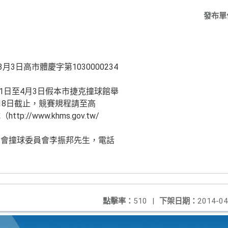
發布單
3日高市體慶字第1030000234
31日至4月3日假本市捷克撞球館舉
18日截止，競賽規程請至高
//www.khms.gov.tw/
育會撞球委員會李振邦先生，電話
點擊率：
510
|
下架日期：
2014-04