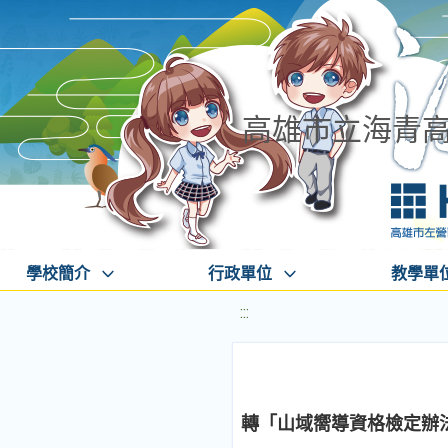
高雄市立海青
學校簡介
行政單位
教學單
:::
轉「山域嚮導資格檢定辦