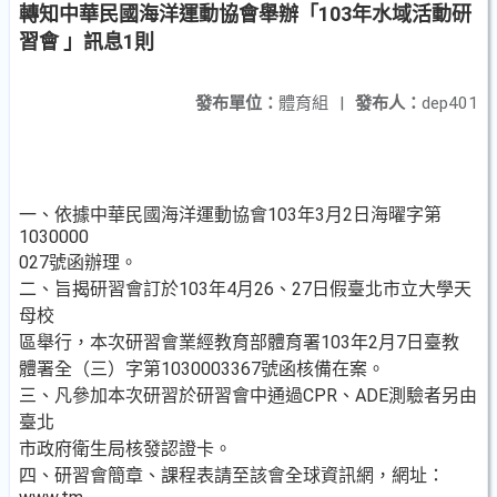
轉知中華民國海洋運動協會舉辦「103年水域活動研
習會 」訊息1則
發布單位：
體育組
|
發布人：
dep401
一、依據中華民國海洋運動協會103年3月2日海曜字第
1030000
027號函辦理。
二、旨揭研習會訂於103年4月26、27日假臺北市立大學天
母校
區舉行，本次研習會業經教育部體育署103年2月7日臺教
體署全（三）字第1030003367號函核備在案。
三、凡參加本次研習於研習會中通過CPR、ADE測驗者另由
臺北
市政府衛生局核發認證卡。
四、研習會簡章、課程表請至該會全球資訊網，網址：