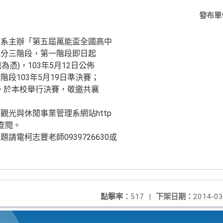
發布單
理系主辦「第五屆萬能盃全國高中
式分三階段，第一階段即日起
為憑)，103年5月12日公佈
段103年5月19日準決賽；
賽。於本校舉行決賽，敬邀共襄
觀光與休閒事業管理系網站http
請 查閱。
請電柯志豐老師0939726630或
點擊率：
517
|
下架日期：
2014-03