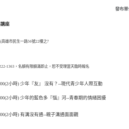
發布單
導講座
室
(
高雄市民生一路
56
號
22
樓之
7
222-1363
，名額有限額滿即止，恕不受理當天臨時報名
00(2
小時
)
少年『友』 沒有？
--
現代青少年人際互動
00(2
小時
)
少年的藍色多『惱』河
--
青春期的情緒困擾
00(2
小時
)
有溝沒有通
--
親子溝通面面觀