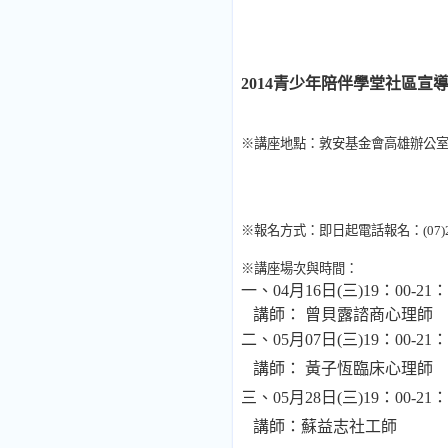
2014
青少年陪伴學堂社區宣
※講座地點：敦安基金會高雄辦公
※報名方式：即日起電話報名：
(07)
※講座場次與時間：
一、
04
月
16
日
(
三
)19
：
00-21
：
講師： 曾貝露諮商心理師
二、
05
月
07
日
(
三
)19
：
00-21
：
講師： 黃子恆臨床心理師
三、
05
月
28
日
(
三
)19
：
00-21
：
講師：蘇益志社工師