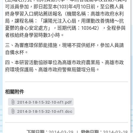
可派員參加，即日起至本(103)年4月10日前，至公務人
員
終身學習入口網站薦送報名（機關名稱：高雄市政府
水利
局，課程名稱：「讓陽光注入心扇，用運動改善情
緒～抗
憂鬱的身心安定處方」，班期代碼：103642），
全程參與
者核給終身學習時數3小時。
三、為響應環保節能措施，現場不提供紙杯，參加人員請
自備
水杯。
四、本研習活動協辦單位為高雄市政府農業局、高雄市政
府環
境保護局、高雄市政府警察局鹽埕分局。
相關附件
2014-3-18-15-32-10-nf1.pdf
2014-3-18-15-32-10-nf1.doc
下架日期：
2014-03-29
|
發佈日期：
2014-03-18