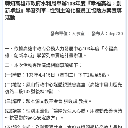
轉知高雄市政府水利局舉辦103年度『幸福高雄，創
新卓越』學習列車─性別主流化暨員工協助方案宣導
活動
發布單位：
人事室
|
發布人：
dep230
一、依據高雄市政府公務人力發展中心103年度「幸福高
雄，
創新卓越」學習列車實施計畫辦理。
二、本次活動專題演講相關事項如下：
(一)時間：103年4月15日（星期二）下午2點至5點。
(二)地點：鳳山行政中心媒體視聽會議室（高雄市鳳山區光
復路二段132號後棟1樓）。
(三)講座：賴本源文教基金會 張峻斌 教授。
(四)講題：性別主流化「讓陽光注入心扇，用運動改善情緒
～抗憂鬱的身心安定處方」。
(五)報名方式：為利資源共享，本府各機關學校公教人員均