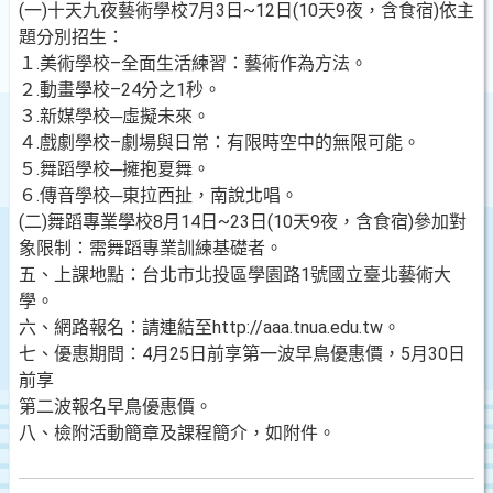
(一)十天九夜藝術學校7月3日~12日(10天9夜，含食宿)依主
題分別招生：
１.美術學校–全面生活練習：藝術作為方法。
２.動畫學校–24分之1秒。
３.新媒學校─虛擬未來。
４.戲劇學校–劇場與日常：有限時空中的無限可能。
５.舞蹈學校─擁抱夏舞。
６.傳音學校─東拉西扯，南說北唱。
(二)舞蹈專業學校8月14日~23日(10天9夜，含食宿)參加對
象限制：需舞蹈專業訓練基礎者。
五、上課地點：台北市北投區學園路1號國立臺北藝術大
學。
六、網路報名：請連結至http://aaa.tnua.edu.tw。
七、優惠期間：4月25日前享第一波早鳥優惠價，5月30日
前享
第二波報名早鳥優惠價。
八、檢附活動簡章及課程簡介，如附件。