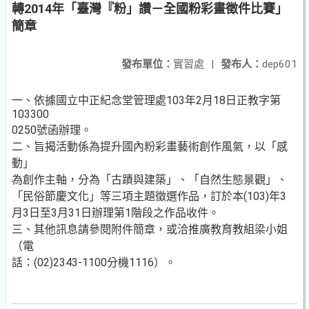
轉2014年「臺灣『粉」讚－全國粉彩畫徵件比賽」
簡章
發布單位：
實習處
|
發布人：
dep601
一、依據國立中正紀念堂管理處103年2月18日正教字第
103300
0250號函辦理。
二、旨揭活動係為提升國內粉彩畫藝術創作風氣，以「感
動」
為創作主軸，分為「古蹟與建築」、「自然生態景觀」、
「民俗節慶文化」等三項主題徵選作品，訂於本(103)年3
月3日至3月31日辦理第1階段之作品收件。
三、其他訊息請參閱附件簡章，或洽推廣教育教組梁小姐
（電
話：(02)2343-1100分機1116）。