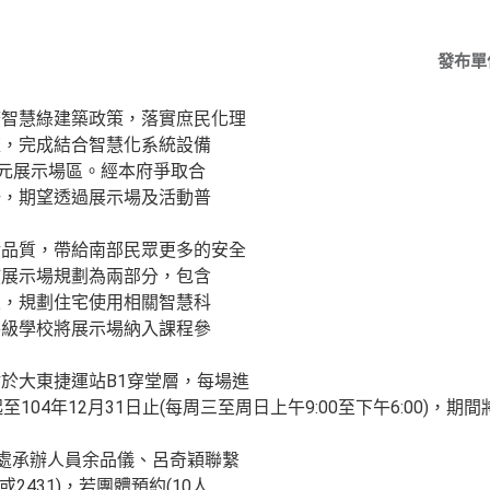
發布單
廣智慧綠建築政策，落實庶民化理
流，完成結合智慧化系統設備
住宅單元展示場區。經本府爭取合
場，期望透過展示場及活動普
活品質，帶給南部民眾更多的安全
該展示場規劃為兩部分，包含
區，規劃住宅使用相關智慧科
各級學校將展示場納入課程參
於大東捷運站B1穿堂層，每場進
104年12月31日止(每周三至周日上午9:00至下午6:00)，
本處承辦人員余品儀、呂奇穎聯繫
32或2431)，若團體預約(10人