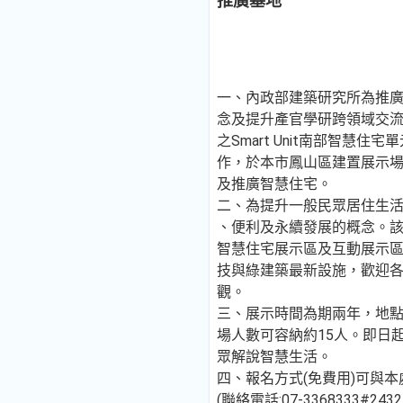
推廣基地
一、內政部建築研究所為推
念及提升產官學研跨領域交
之Smart Unit南部智慧
作，於本市鳳山區建置展示
及推廣智慧住宅。
二、為提升一般民眾居住生
、便利及永續發展的概念。
智慧住宅展示區及互動展示
技與綠建築最新設施，歡迎
觀。
三、展示時間為期兩年，地點
場人數可容納約15人。即日起至
眾解說智慧生活。
四、報名方式(免費用)可與
(聯絡電話:07-3368333#24