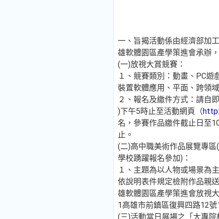
一、旨揭活動係由經濟部加
雄軟體園區產學策進會承辦
(一)放視大賞競賽：
１、競賽類別：動畫、PC遊
裝置軟體應用、平面、跨領
２、報名及繳件方式：請自即日
)下午5時止至活動網頁（
http
名，參賽作品繳件截止日至10
止。
(二)高中職美術作品展覽專區
學校踴躍報名參加)：
１、主題為以人物或場景為主題
依說明表件規定檢附作品親
雄軟體園區產學策進會放視大
1高雄市前鎮區復興四路12號
(三)活動當日展場之「大專