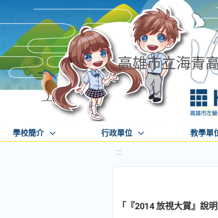
高雄市立海青
學校簡介
行政單位
教學單
:::
「『2014 放視大賞』