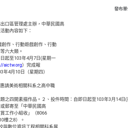
發布單
工出口區管理處主辦，中華民國高
，活動內容如下：
戲創作、行動遊戲創作、行動
域等六大類。
起至103年4月7日(星期一
://aictw.org
）完成報
3年4月10日（星期四）
(惠請美術相關科系之高中職
之四開素描作品。２、投件時間：自即日起至103年3月14日(
送或郵寄至「中華民國高
賞工作小組收」（8066
10樓之8）。
院校與數位資訊工程相關科系展