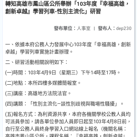
轉知高雄市鳳山區公所舉辦「103年度『幸福高雄，
創新卓越』學習列車-性別主流化」研習
發布單位：
人事室
|
發布人：
dep230
一、依據本府公務人力發展中心103年度「幸福高雄，創新
卓
越」學習列車實施計畫辦理。
二、研習活動相關說明如下：
(一)時間：103年4月9日（星期三）下午14時至17時。
(二)地點：本所四樓多媒體簡報室。
(三)講座：高雄地方法院法官。
(四)講題：「性別主流化—談性別歧視與職場性騷擾」。
(五)報名方式：為利資源共享，本府各機關學校公教人員均
可派員參加，請各單位參加人員即日起至103年4月8日
前，
自行至公務人員終身學習入口網站線上報名（機關
名稱：
高雄市鳳山區公所，課程名稱：『幸福高雄，創
新卓越』