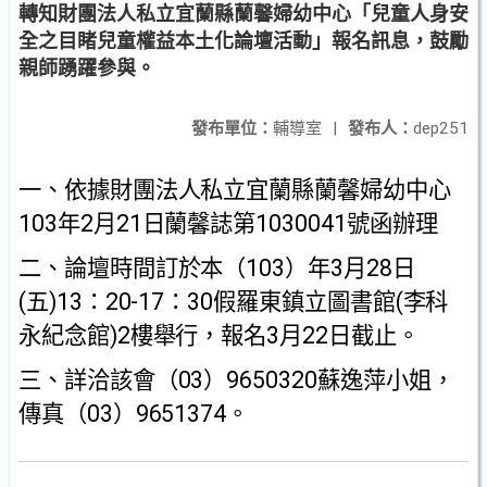
轉知財團法人私立宜蘭縣蘭馨婦幼中心「兒童人身安
全之目睹兒童權益本土化論壇活動」報名訊息，鼓勵
親師踴躍參與。
發布單位：
輔導室
|
發布人：
dep251
一、依據財團法人私立宜蘭縣蘭馨婦幼中心
103
年
2
月
21
日蘭馨
誌第
1030041
號函辦理
二、論壇時間訂於本（
103
）年
3
月
28
日
(
五
)13
：
20-17
：
30
假
羅東鎮立圖書館
(
李科
永紀念館
)2
樓舉行，報名
3
月
22
日截
止。
三、詳洽該會（
03
）
9650320
蘇逸萍小姐，
傳真（
03
）
9651374
。