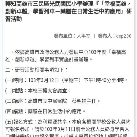
轉知高雄市三民區光武國民小學辦理『「幸福高雄，
創新卓越」學習列車－藥膳在日常生活中的應用』研
習活動
發布單位：
人事室
|
發布人：
dep230
一、依據高雄市政府公務人力發展中心103年度「幸福高
雄，
創新卓越」學習列車實施計畫辦理。
二、研習活動相關事項如下：
(一)時間：103年3月12日（星期三）下午1時40分至4時。
(二)地點：本校三樓大會議室。
(三)講座：高雄市立中醫醫院 蔡明揚主任。
(四)講題：藥膳在日常生活中的應用。
(五)報名方式：為利資源共享，本府各機關學校公教人員均
可報名參加，請於103年3月11日前至公務人員終身學習
入
口網站完成自由報名程序，或請人事單位協助上網薦
送報